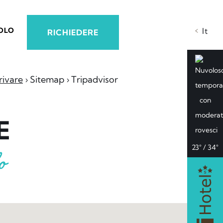
OLO
It
RICHIEDERE
rivare
Sitemap
Tripadvisor
E
23° / 34°
o