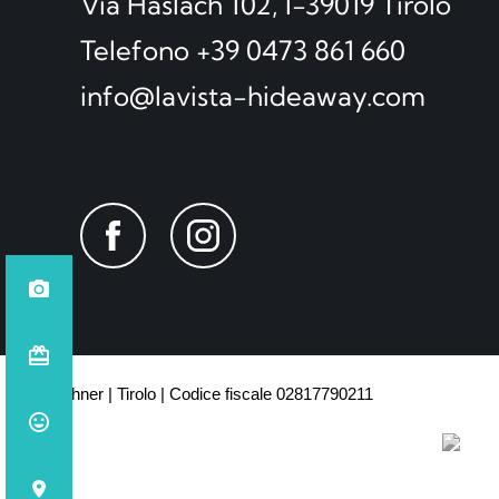
Via Haslach 102, I-39019 Tirolo
Telefono +39 0473 861 660
info@lavista-hideaway.com
© Lechner
Tirolo
Codice fiscale 02817790211