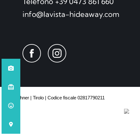
Telefono +39 0473 861 660
info@lavista-hideaway.com
© Lechner
Tirolo
Codice fiscale 02817790211