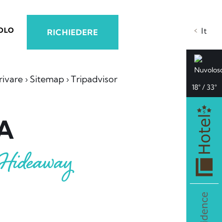
OLO
It
RICHIEDERE
rivare
Sitemap
Tripadvisor
18° / 33°
A
 Hideaway